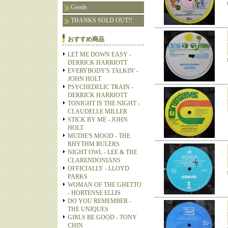
Goods
THANKS SOLD OUT!!
おすすめ商品
LET ME DOWN EASY -
DERRICK HARRIOTT
EVERYBODY'S TALKIN' -
JOHN HOLT
PSYCHEDELIC TRAIN -
DERRICK HARRIOTT
TONIGHT IS THE NIGHT -
CLAUDELLE MILLER
STICK BY ME - JOHN
HOLT
MUDIE'S MOOD - THE
RHYTHM RULERS
NIGHT OWL - LEE & THE
CLARENDONIANS
OFFICIALLY - LLOYD
PARKS
WOMAN OF THE GHETTO
- HORTENSE ELLIS
DO YOU REMEMBER -
THE UNIQUES
GIRLS BE GOOD - TONY
CHIN