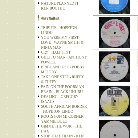
NATURE PLANNED IT -
KEN BOOTHE
売れ筋商品
TRIBUTE - HOPETON
LINDO
YOU WERE MY FIRST
LOVE - WAYNE SMITH &
NINJA MAN
CRY - HALF PINT
GHETTO MAN - ANTHONY
POWELL
BRIBE AND USE - BOBBY
MELODY
TAKE ONE STEP - RUFFY
& TUFFY
PAIN ON THE POORMAN
BRAIN - BLACK UHURU
DEALING - GREGORY
ISAACS
SOUTH AFRICAN BORDER
- HOPETON LINDO
ROOTS PON MI CORNER -
YAMMIE BOLO
GIMME THE WUK - THE
HAX
STOP THAT TRAIN - KEN