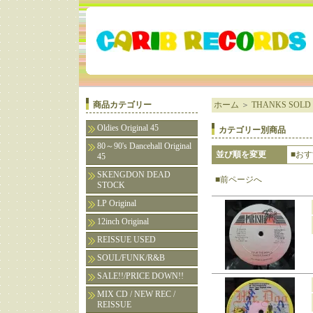
商品カテゴリー
ホーム
＞
THANKS SOLD 
Oldies Original 45
カテゴリー別商品
80～90's Dancehall Original
並び順を変更
■お
45
SKENGDON DEAD
■前ページへ
STOCK
LP Original
12inch Original
REISSUE USED
SOUL/FUNK/R&B
SALE!!/PRICE DOWN!!
MIX CD / NEW REC /
REISSUE