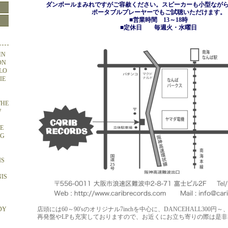
ダンボールまみれですがご容赦ください。スピーカーも小型なが
ポータブルプレーヤーでもご試聴いただけます。
■営業時間 13～18時
■定休日 毎週火・水曜日
HN
ON
OLO
IE
THE
W
HE
NG
IS
NIS
DY
店頭には60～90'sのオリジナル7inchを中心に、DANCEHALL300円～
再発盤やLPも充実しておりますので、お近くにお立ち寄りの際は是非