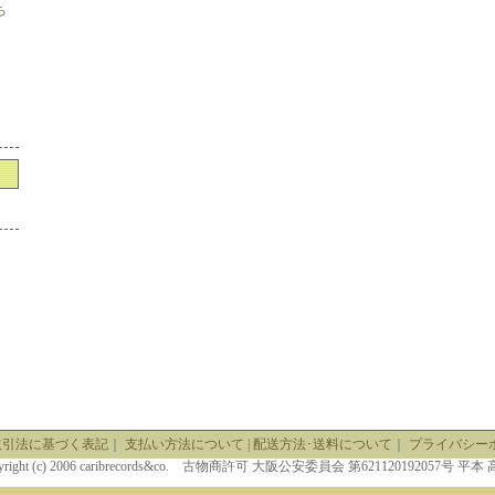
ち
取引法に基づく表記
｜
支払い方法について
|
配送方法･送料について
｜
プライバシー
yright (c) 2006 caribrecords&co. 古物商許可 大阪公安委員会 第621120192057号 平本