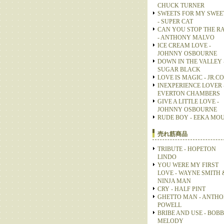
CHUCK TURNER
SWEETS FOR MY SWEE
- SUPER CAT
CAN YOU STOP THE R
- ANTHONY MALVO
ICE CREAM LOVE -
JOHNNY OSBOURNE
DOWN IN THE VALLEY 
SUGAR BLACK
LOVE IS MAGIC - JR.C
INEXPERIENCE LOVER 
EVERTON CHAMBERS
GIVE A LITTLE LOVE -
JOHNNY OSBOURNE
RUDE BOY - EEKA MO
売れ筋商品
TRIBUTE - HOPETON
LINDO
YOU WERE MY FIRST
LOVE - WAYNE SMITH 
NINJA MAN
CRY - HALF PINT
GHETTO MAN - ANTH
POWELL
BRIBE AND USE - BOB
MELODY