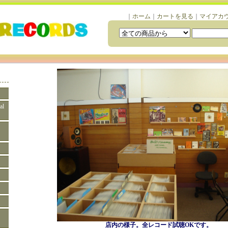
｜
ホーム
｜
カートを見る
｜
マイアカ
al
店内の様子。全レコード試聴OKです。