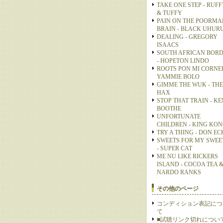
TAKE ONE STEP - RUFF
& TUFFY
PAIN ON THE POORMA
BRAIN - BLACK UHUR
DEALING - GREGORY
ISAACS
SOUTH AFRICAN BOR
- HOPETON LINDO
ROOTS PON MI CORNER
YAMMIE BOLO
GIMME THE WUK - THE
HAX
STOP THAT TRAIN - KE
BOOTHE
UNFORTUNATE
CHILDREN - KING KO
TRY A THING - DON E
SWEETS FOR MY SWEE
- SUPER CAT
ME NU LIKE RICKERS
ISLAND - COCOA TEA 
NARDO RANKS
その他のページ
コンディション表記につ
て
■試聴リンク切れについ