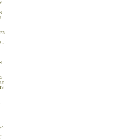
Y
N
U
DER
 -
N
NG
CKY
TS
&
い
て