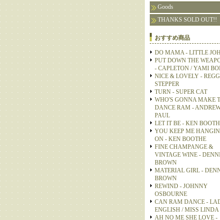
Goods
THANKS SOLD OUT!!
おすすめ商品
DO MAMA - LITTLE JO
PUT DOWN THE WEAP
- CAPLETON / YAMI B
NICE & LOVELY - REGG
STEPPER
TURN - SUPER CAT
WHO'S GONNA MAKE 
DANCE RAM - ANDRE
PAUL
LET IT BE - KEN BOOT
YOU KEEP ME HANGI
ON - KEN BOOTHE
FINE CHAMPANGE &
VINTAGE WINE - DENN
BROWN
MATERIAL GIRL - DEN
BROWN
REWIND - JOHNNY
OSBOURNE
CAN RAM DANCE - LA
ENGLISH / MISS LINDA
AH NO ME SHE LOVE -