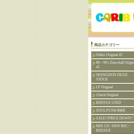
商品カテゴリー
Oldies Original 45
80～90's Dancehall Origin
45
SKENGDON DEAD
STOCK
LP Original
12inch Original
REISSUE USED
SOUL/FUNK/R&B
SALE!!/PRICE DOWN!!
MIX CD / NEW REC /
REISSUE