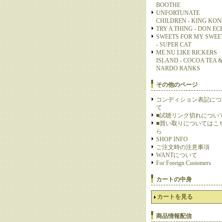
BOOTHE
UNFORTUNATE
CHILDREN - KING KO
TRY A THING - DON E
SWEETS FOR MY SWEE
- SUPER CAT
ME NU LIKE RICKERS
ISLAND - COCOA TEA 
NARDO RANKS
その他のページ
コンディション表記につ
て
■試聴リンク切れについ
■買い取りについてはこ
ら
SHOP INFO
ご注文時の注意事項
WANTについて
For Foreign Customers
カートの中身
カートを見る
商品情報配信