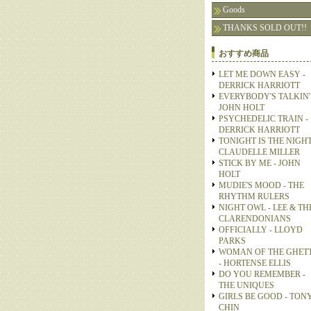
Goods
THANKS SOLD OUT!!
おすすめ商品
LET ME DOWN EASY -
DERRICK HARRIOTT
EVERYBODY'S TALKIN' 
JOHN HOLT
PSYCHEDELIC TRAIN -
DERRICK HARRIOTT
TONIGHT IS THE NIGHT
CLAUDELLE MILLER
STICK BY ME - JOHN
HOLT
MUDIE'S MOOD - THE
RHYTHM RULERS
NIGHT OWL - LEE & TH
CLARENDONIANS
OFFICIALLY - LLOYD
PARKS
WOMAN OF THE GHET
- HORTENSE ELLIS
DO YOU REMEMBER -
THE UNIQUES
GIRLS BE GOOD - TON
CHIN