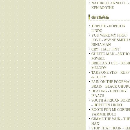
NATURE PLANNED IT -
KEN BOOTHE
売れ筋商品
TRIBUTE - HOPETON
LINDO
YOU WERE MY FIRST
LOVE - WAYNE SMITH 
NINJA MAN
CRY - HALF PINT
GHETTO MAN - ANTH
POWELL
BRIBE AND USE - BOB
MELODY
TAKE ONE STEP - RUFF
& TUFFY
PAIN ON THE POORMA
BRAIN - BLACK UHUR
DEALING - GREGORY
ISAACS
SOUTH AFRICAN BOR
- HOPETON LINDO
ROOTS PON MI CORNER
YAMMIE BOLO
GIMME THE WUK - THE
HAX
STOP THAT TRAIN - KE