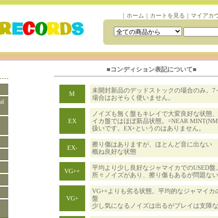
｜
ホーム
｜
カートを見る
｜
マイアカ
■コンディション表記について■
未開封新品のデッドストックの場合のみ。7
M
場合はおそらく使いません。
al
ノイズも無く盤もキレイで大変良好な状態
EX
イカ盤ではほぼ新品状態。=NEAR MINT(N
扱いです。EX+というのはありません。
擦り傷はありますが、ほとんど音に出ない
EX-
概ね良好な状態
平均より少し良好なジャマイカでのUSED盤
VG++
所々ノイズがあり、擦り傷もあるが問題な
VG++よりも劣る状態。平均的なジャマイカの
VG+
盤
少し気になるノイズは出るがプレイは支障