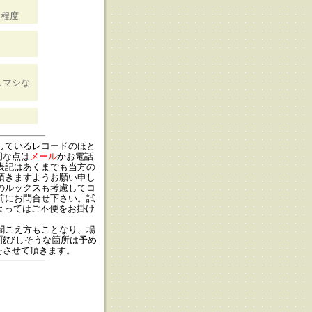
な程度
しマシな
しているレコードのほと
明な点は
メール
かお電話
ン表記はあくまでも当方の
頂きますようお願い申し
のルックスも考慮してコ
前にお問合せ下さい。試
よってはご不便をお掛け
聞こえ方もことなり、場
飛びしそうな箇所は予め
をさせて頂きます。