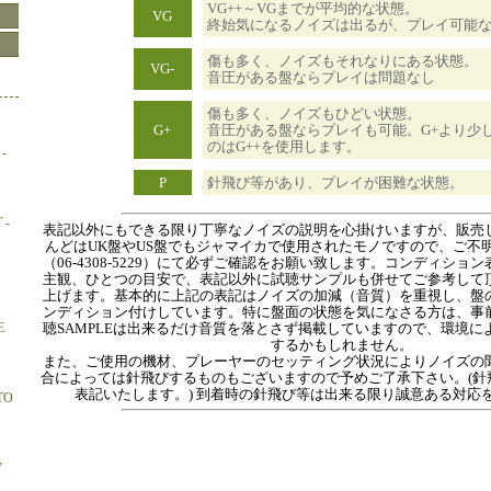
VG++～VGまでが平均的な状態。
VG
終始気になるノイズは出るが、プレイ可能
傷も多く、ノイズもそれなりにある状態。
VG-
音圧がある盤ならプレイは問題なし
傷も多く、ノイズもひどい状態。
G+
音圧がある盤ならプレイも可能。G+より少
のはG++を使用します。
-
P
針飛び等があり、プレイが困難な状態。
 -
表記以外にもできる限り丁寧なノイズの説明を心掛けいますが、販売
んどはUK盤やUS盤でもジャマイカで使用されたモノですので、ご不
（06-4308-5229）にて必ずご確認をお願い致します。コンディショ
主観、ひとつの目安で、表記以外に試聴サンプルも併せてご参考して
上げます。基本的に上記の表記はノイズの加減（音質）を重視し、盤
ンディション付けしています。特に盤面の状態を気になさる方は、事
E
聴SAMPLEは出来るだけ音質を落とさず掲載していますので、環境に
するかもしれません。
また、ご使用の機材、プレーヤーのセッティング状況によりノイズの
合によっては針飛びするものもございますので予めご了承下さい。(針
表記いたします。) 到着時の針飛び等は出来る限り誠意ある対応
TO
Y