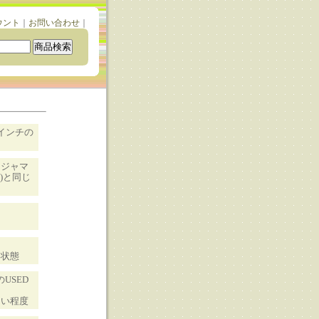
ウント
｜
お問い合わせ
｜
インチの
、ジャマ
M)と同じ
。
い状態
USED
ない程度