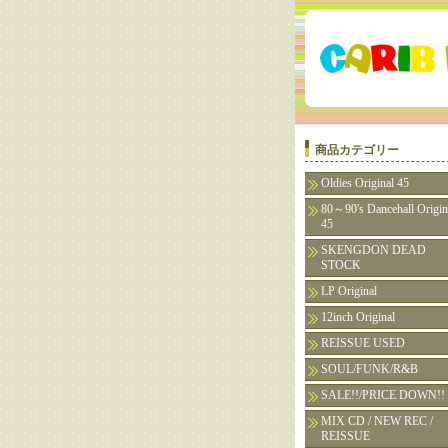
商品カテゴリー
Oldies Original 45
80～90's Dancehall Origin
45
SKENGDON DEAD
STOCK
LP Original
12inch Original
REISSUE USED
SOUL/FUNK/R&B
SALE!!/PRICE DOWN!!
MIX CD / NEW REC /
REISSUE