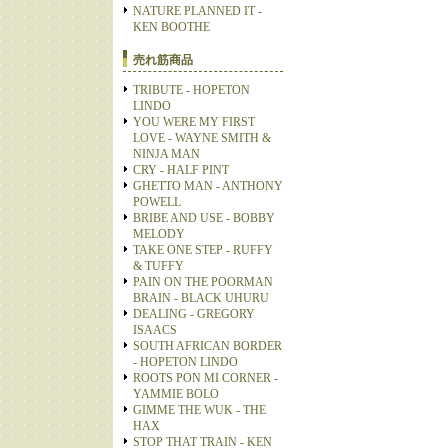
NATURE PLANNED IT -
KEN BOOTHE
売れ筋商品
TRIBUTE - HOPETON
LINDO
YOU WERE MY FIRST
LOVE - WAYNE SMITH &
NINJA MAN
CRY - HALF PINT
GHETTO MAN - ANTHONY
POWELL
BRIBE AND USE - BOBBY
MELODY
TAKE ONE STEP - RUFFY
& TUFFY
PAIN ON THE POORMAN
BRAIN - BLACK UHURU
DEALING - GREGORY
ISAACS
SOUTH AFRICAN BORDER
- HOPETON LINDO
ROOTS PON MI CORNER -
YAMMIE BOLO
GIMME THE WUK - THE
HAX
STOP THAT TRAIN - KEN