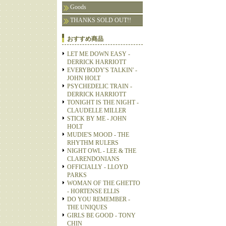
Goods
THANKS SOLD OUT!!
おすすめ商品
LET ME DOWN EASY -
DERRICK HARRIOTT
EVERYBODY'S TALKIN' -
JOHN HOLT
PSYCHEDELIC TRAIN -
DERRICK HARRIOTT
TONIGHT IS THE NIGHT -
CLAUDELLE MILLER
STICK BY ME - JOHN
HOLT
MUDIE'S MOOD - THE
RHYTHM RULERS
NIGHT OWL - LEE & THE
CLARENDONIANS
OFFICIALLY - LLOYD
PARKS
WOMAN OF THE GHETTO
- HORTENSE ELLIS
DO YOU REMEMBER -
THE UNIQUES
GIRLS BE GOOD - TONY
CHIN