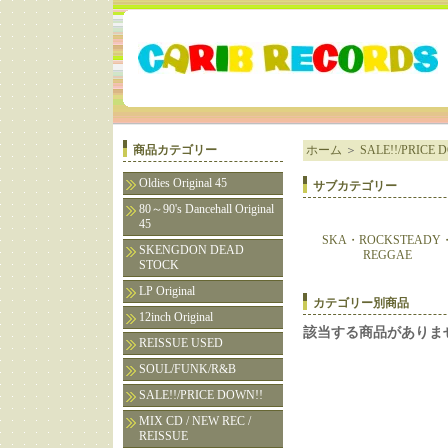
商品カテゴリー
ホーム
＞
SALE!!/PRICE 
Oldies Original 45
サブカテゴリー
80～90's Dancehall Original
45
SKA・ROCKSTEADY
SKENGDON DEAD
REGGAE
STOCK
LP Original
カテゴリー別商品
12inch Original
該当する商品がありま
REISSUE USED
SOUL/FUNK/R&B
SALE!!/PRICE DOWN!!
MIX CD / NEW REC /
REISSUE