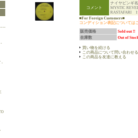
ナイヤビンギ名
コメント
MYSTIC REVE
RASTAFARI 1
■For Foreign Customers■
コンディション表記については
販売価格
Sold out !!
在庫数
Out of Stock
-
買い物を続ける
この商品について問い合わせ
この商品を友達に教える
 -
E
TO
Y