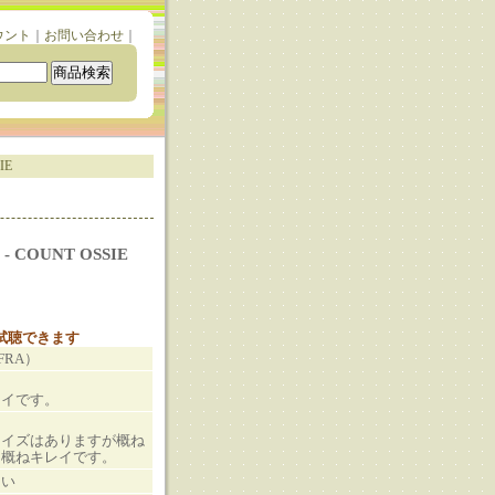
ウント
｜
お問い合わせ
｜
IE
- COUNT OSSIE
と試聴できます
FRA）
レイです。
ノイズはありますが概ね
も概ねキレイです。
さい