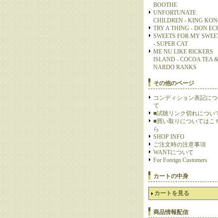
BOOTHE
UNFORTUNATE
CHILDREN - KING KO
TRY A THING - DON E
SWEETS FOR MY SWEE
- SUPER CAT
ME NU LIKE RICKERS
ISLAND - COCOA TEA 
NARDO RANKS
その他のページ
コンディション表記につ
て
■試聴リンク切れについ
■買い取りについてはこ
ら
SHOP INFO
ご注文時の注意事項
WANTについて
For Foreign Customers
カートの中身
カートを見る
商品情報配信