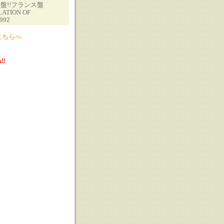
盤!!フランス盤
LATION OF
992
こちらへ
!!
る