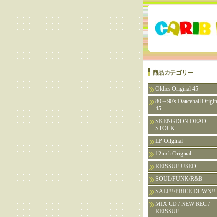
商品カテゴリー
Oldies Original 45
80～90's Dancehall Origin
45
SKENGDON DEAD
STOCK
LP Original
12inch Original
REISSUE USED
SOUL/FUNK/R&B
SALE!!/PRICE DOWN!!
MIX CD / NEW REC /
REISSUE