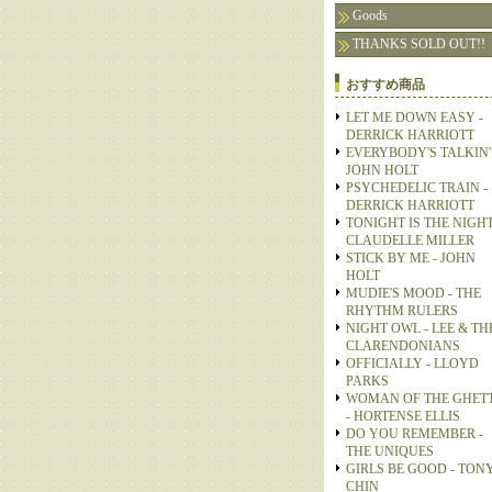
Goods
THANKS SOLD OUT!!
おすすめ商品
LET ME DOWN EASY -
DERRICK HARRIOTT
EVERYBODY'S TALKIN' 
JOHN HOLT
PSYCHEDELIC TRAIN -
DERRICK HARRIOTT
TONIGHT IS THE NIGHT
CLAUDELLE MILLER
STICK BY ME - JOHN
HOLT
MUDIE'S MOOD - THE
RHYTHM RULERS
NIGHT OWL - LEE & TH
CLARENDONIANS
OFFICIALLY - LLOYD
PARKS
WOMAN OF THE GHET
- HORTENSE ELLIS
DO YOU REMEMBER -
THE UNIQUES
GIRLS BE GOOD - TON
CHIN