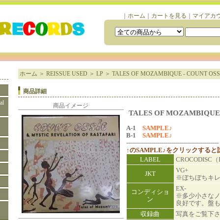
｜
ホーム
｜
カートを見る
｜
マイアカ
ホーム
＞
REISSUE USED
＞
LP
＞
TALES OF MOZAMBIQUE - COUNT OSS
商品詳細
al
商品イメージ
TALES OF MOZAMBIQUE 
A-1
SAMPLE♪
B-1
SAMPLE♪
-----------------------------------------------
↑のSAMPLE♪をクリックする
LABEL
CROCODISC（
VG+
JKT
※ぼちぼちキ
EX-
コンディショ
※多少小さな
ン
良好です。盤
収録曲
写真をご覧下