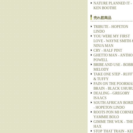
NATURE PLANNED IT -
KEN BOOTHE
売れ筋商品
TRIBUTE - HOPETON
LINDO
YOU WERE MY FIRST
LOVE - WAYNE SMITH 
NINJA MAN
CRY - HALF PINT
GHETTO MAN - ANTH
POWELL
BRIBE AND USE - BOB
MELODY
TAKE ONE STEP - RUFF
& TUFFY
PAIN ON THE POORMA
BRAIN - BLACK UHUR
DEALING - GREGORY
ISAACS
SOUTH AFRICAN BOR
- HOPETON LINDO
ROOTS PON MI CORNER
YAMMIE BOLO
GIMME THE WUK - THE
HAX
STOP THAT TRAIN - KE