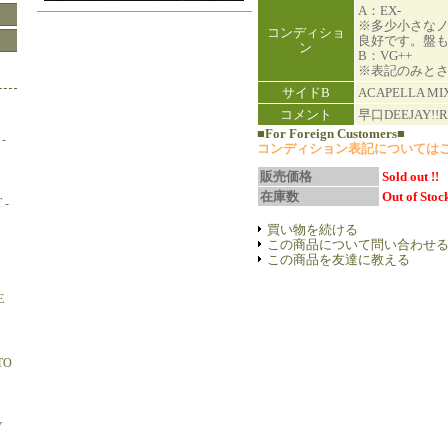
A：EX-
※多少小さな
コンディショ
良好です。盤
ン
B：VG++
※表記のみと
サイドB
ACAPELLA MI
コメント
早口DEEJAY!!R
■For Foreign Customers■
-
コンディション表記については
販売価格
Sold out !!
在庫数
Out of Stock
 -
買い物を続ける
この商品について問い合わせ
この商品を友達に教える
E
TO
Y