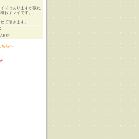
ノイズはありますが概ね
も概ねキレイです。
させて頂きます。
X
ARE!!
こちらへ
!!
る