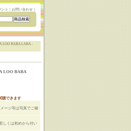
ウント
｜
お問い合わせ
｜
A LOO BABA LABA -
A LOO BABA
と試聴できます
）
ダメージ等は写真でご確
T若しくは初めから付い