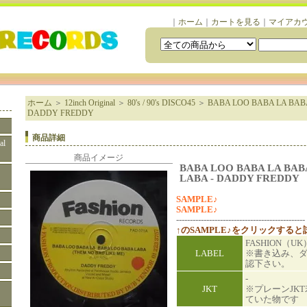
｜
ホーム
｜
カートを見る
｜
マイアカ
ホーム
＞
12inch Original
＞
80's / 90's DISCO45
＞
BABA LOO BABA LA BAB
DADDY FREDDY
商品詳細
al
商品イメージ
BABA LOO BABA LA BAB
LABA - DADDY FREDDY
SAMPLE♪
SAMPLE♪
-----------------------------------------------
↑のSAMPLE♪をクリックする
FASHION（UK
LABEL
※書き込み、
認下さい。
-
JKT
※プレーンJK
ていた物です