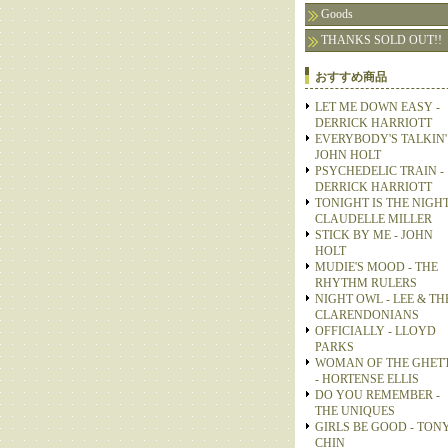
Goods
THANKS SOLD OUT!!
おすすめ商品
LET ME DOWN EASY -
DERRICK HARRIOTT
EVERYBODY'S TALKIN' 
JOHN HOLT
PSYCHEDELIC TRAIN -
DERRICK HARRIOTT
TONIGHT IS THE NIGHT
CLAUDELLE MILLER
STICK BY ME - JOHN
HOLT
MUDIE'S MOOD - THE
RHYTHM RULERS
NIGHT OWL - LEE & TH
CLARENDONIANS
OFFICIALLY - LLOYD
PARKS
WOMAN OF THE GHET
- HORTENSE ELLIS
DO YOU REMEMBER -
THE UNIQUES
GIRLS BE GOOD - TON
CHIN