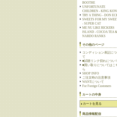
BOOTHE
UNFORTUNATE
CHILDREN - KING KO
TRY A THING - DON E
SWEETS FOR MY SWEE
- SUPER CAT
ME NU LIKE RICKERS
ISLAND - COCOA TEA 
NARDO RANKS
その他のページ
コンディション表記につ
て
■試聴リンク切れについ
■買い取りについてはこ
ら
SHOP INFO
ご注文時の注意事項
WANTについて
For Foreign Customers
カートの中身
カートを見る
商品情報配信