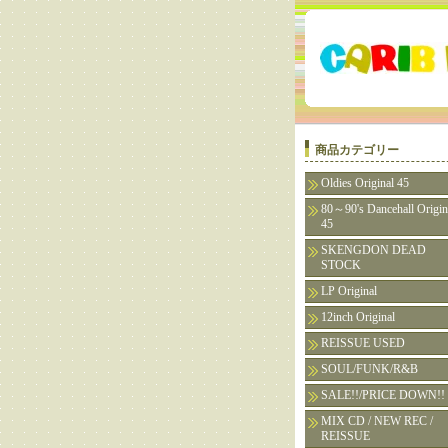
商品カテゴリー
Oldies Original 45
80～90's Dancehall Origin
45
SKENGDON DEAD
STOCK
LP Original
12inch Original
REISSUE USED
SOUL/FUNK/R&B
SALE!!/PRICE DOWN!!
MIX CD / NEW REC /
REISSUE