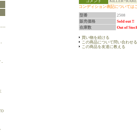
コメント
KILLER!!RARE!
コンディション表記については
型番
2508
販売価格
Sold out !!
在庫数
Out of Stock
買い物を続ける
この商品について問い合わせ
-
この商品を友達に教える
 -
E
TO
Y