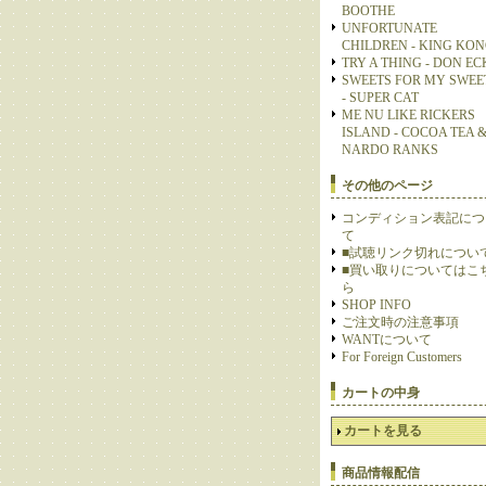
BOOTHE
UNFORTUNATE
CHILDREN - KING KO
TRY A THING - DON E
SWEETS FOR MY SWEE
- SUPER CAT
ME NU LIKE RICKERS
ISLAND - COCOA TEA 
NARDO RANKS
その他のページ
コンディション表記につ
て
■試聴リンク切れについ
■買い取りについてはこ
ら
SHOP INFO
ご注文時の注意事項
WANTについて
For Foreign Customers
カートの中身
カートを見る
商品情報配信