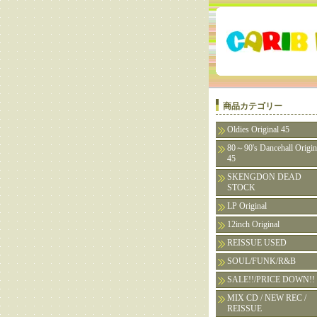
商品カテゴリー
Oldies Original 45
80～90's Dancehall Origin
45
SKENGDON DEAD
STOCK
LP Original
12inch Original
REISSUE USED
SOUL/FUNK/R&B
SALE!!/PRICE DOWN!!
MIX CD / NEW REC /
REISSUE