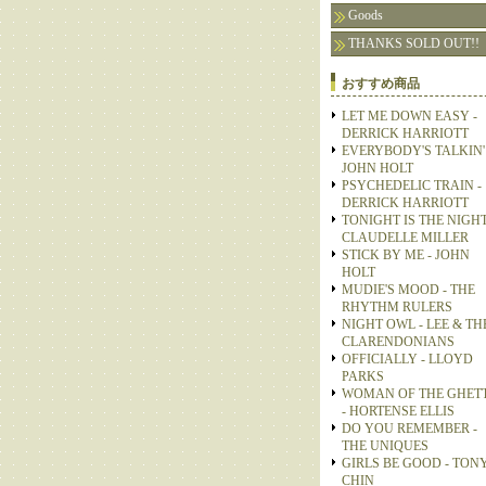
Goods
THANKS SOLD OUT!!
おすすめ商品
LET ME DOWN EASY -
DERRICK HARRIOTT
EVERYBODY'S TALKIN' 
JOHN HOLT
PSYCHEDELIC TRAIN -
DERRICK HARRIOTT
TONIGHT IS THE NIGHT
CLAUDELLE MILLER
STICK BY ME - JOHN
HOLT
MUDIE'S MOOD - THE
RHYTHM RULERS
NIGHT OWL - LEE & TH
CLARENDONIANS
OFFICIALLY - LLOYD
PARKS
WOMAN OF THE GHET
- HORTENSE ELLIS
DO YOU REMEMBER -
THE UNIQUES
GIRLS BE GOOD - TON
CHIN