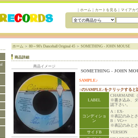
｜
ホーム
｜
カートを見る
｜
マイアカ
ホーム
＞
80～90's Dancehall Original 45
＞
SOMETHING - JOHN MOUSE
商品詳細
al
商品イメージ
SOMETHING - JOHN MO
SAMPLE♪
-----------------------------------------------
↑のSAMPLE♪をクリックする
CHARMAINE
LABEL
※書き込み、
認下さい。
A：EX-
コンディショ
※表記のみと
ン
B：VG++
※表記のみと
サイドB
VERSION