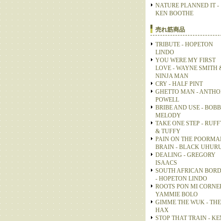
NATURE PLANNED IT -
KEN BOOTHE
売れ筋商品
TRIBUTE - HOPETON
LINDO
YOU WERE MY FIRST
LOVE - WAYNE SMITH 
NINJA MAN
CRY - HALF PINT
GHETTO MAN - ANTH
POWELL
BRIBE AND USE - BOB
MELODY
TAKE ONE STEP - RUFF
& TUFFY
PAIN ON THE POORMA
BRAIN - BLACK UHUR
DEALING - GREGORY
ISAACS
SOUTH AFRICAN BOR
- HOPETON LINDO
ROOTS PON MI CORNER
YAMMIE BOLO
GIMME THE WUK - THE
HAX
STOP THAT TRAIN - KE