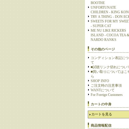
BOOTHE
UNFORTUNATE
CHILDREN - KING KO
TRY A THING - DON E
SWEETS FOR MY SWEE
- SUPER CAT
ME NU LIKE RICKERS
ISLAND - COCOA TEA 
NARDO RANKS
その他のページ
コンディション表記につ
て
■試聴リンク切れについ
■買い取りについてはこ
ら
SHOP INFO
ご注文時の注意事項
WANTについて
For Foreign Customers
カートの中身
カートを見る
商品情報配信