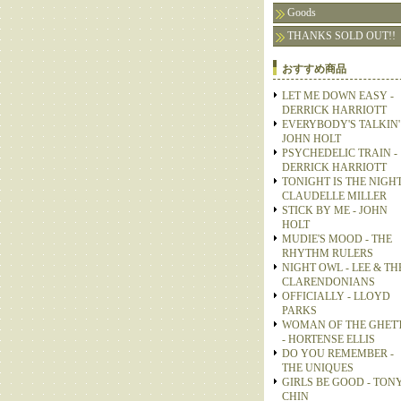
Goods
THANKS SOLD OUT!!
おすすめ商品
LET ME DOWN EASY -
DERRICK HARRIOTT
EVERYBODY'S TALKIN' 
JOHN HOLT
PSYCHEDELIC TRAIN -
DERRICK HARRIOTT
TONIGHT IS THE NIGHT
CLAUDELLE MILLER
STICK BY ME - JOHN
HOLT
MUDIE'S MOOD - THE
RHYTHM RULERS
NIGHT OWL - LEE & TH
CLARENDONIANS
OFFICIALLY - LLOYD
PARKS
WOMAN OF THE GHET
- HORTENSE ELLIS
DO YOU REMEMBER -
THE UNIQUES
GIRLS BE GOOD - TON
CHIN