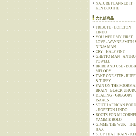
NATURE PLANNED IT -
KEN BOOTHE
売れ筋商品
TRIBUTE - HOPETON
LINDO
YOU WERE MY FIRST
LOVE - WAYNE SMITH 
NINJA MAN
CRY - HALF PINT
GHETTO MAN - ANTH
POWELL
BRIBE AND USE - BOB
MELODY
TAKE ONE STEP - RUFF
& TUFFY
PAIN ON THE POORMA
BRAIN - BLACK UHUR
DEALING - GREGORY
ISAACS
SOUTH AFRICAN BOR
- HOPETON LINDO
ROOTS PON MI CORNER
YAMMIE BOLO
GIMME THE WUK - THE
HAX
STOP THAT TRAIN - KE