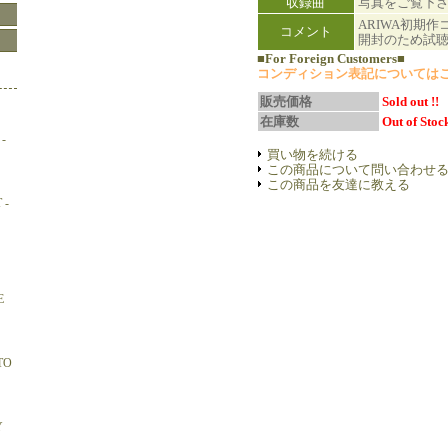
収録曲
写真をご覧下
ARIWA初期作コ
コメント
開封のため試
■For Foreign Customers■
コンディション表記については
販売価格
Sold out !!
在庫数
Out of Stock
-
買い物を続ける
この商品について問い合わせ
この商品を友達に教える
 -
E
TO
Y