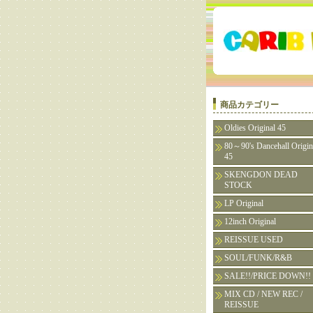
商品カテゴリー
Oldies Original 45
80～90's Dancehall Origin
45
SKENGDON DEAD
STOCK
LP Original
12inch Original
REISSUE USED
SOUL/FUNK/R&B
SALE!!/PRICE DOWN!!
MIX CD / NEW REC /
REISSUE