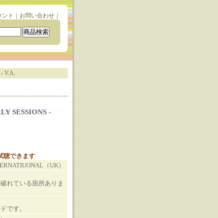
ウント
｜
お問い合わせ
｜
 V.A,
Y SESSIONS -
と試聴できます
NTERNATIUONAL（UK）
し破れている箇所ありま
ルドです。