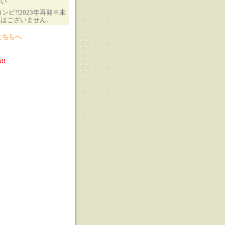
さい
ンピ!!2023年再発※未
聴はございません。
こちらへ
!!
る