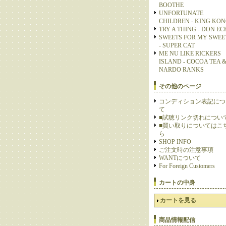
BOOTHE
UNFORTUNATE
CHILDREN - KING KO
TRY A THING - DON E
SWEETS FOR MY SWEE
- SUPER CAT
ME NU LIKE RICKERS
ISLAND - COCOA TEA 
NARDO RANKS
その他のページ
コンディション表記につ
て
■試聴リンク切れについ
■買い取りについてはこ
ら
SHOP INFO
ご注文時の注意事項
WANTについて
For Foreign Customers
カートの中身
カートを見る
商品情報配信