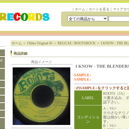
｜
ホーム
｜
カートを見る
｜
マイアカ
ホーム
＞
Oldies Original 45
＞
REGGAE / ROOTSROCK
＞
I KNOW - THE B
商品詳細
al
商品イメージ
I KNOW - THE BLENDER
SAMPLE♪
SAMPLE♪
-----------------------------------------------
↑のSAMPLE♪をクリックする
ROOTS（JA）
LABEL
※書き込み、
認下さい。
A：VG+
※小さなチリ
コンディショ
盤は細かい薄
ン
す。
B：VG+