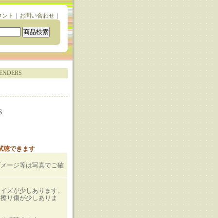
ウント
｜
お問い合わせ
｜
LENDERS
S
と試聴できます
ダメージ等は写真でご確
ノイズが少しあります。
い擦り傷が少しありま