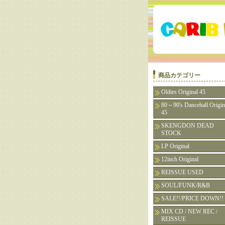
商品カテゴリー
Oldies Original 45
80～90's Dancehall Origin
45
SKENGDON DEAD
STOCK
LP Original
12inch Original
REISSUE USED
SOUL/FUNK/R&B
SALE!!/PRICE DOWN!!
MIX CD / NEW REC /
REISSUE