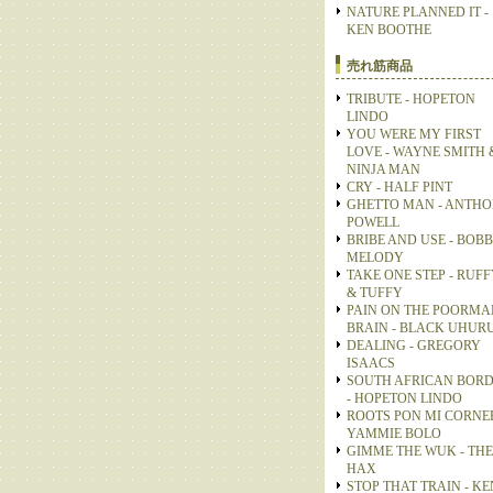
NATURE PLANNED IT -
KEN BOOTHE
売れ筋商品
TRIBUTE - HOPETON
LINDO
YOU WERE MY FIRST
LOVE - WAYNE SMITH 
NINJA MAN
CRY - HALF PINT
GHETTO MAN - ANTH
POWELL
BRIBE AND USE - BOB
MELODY
TAKE ONE STEP - RUFF
& TUFFY
PAIN ON THE POORMA
BRAIN - BLACK UHUR
DEALING - GREGORY
ISAACS
SOUTH AFRICAN BOR
- HOPETON LINDO
ROOTS PON MI CORNER
YAMMIE BOLO
GIMME THE WUK - THE
HAX
STOP THAT TRAIN - KE