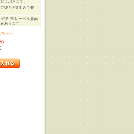
させて頂きます。
BOBBY SOUL & THE
!!RARE!!※レーベル裏面
込みあります。
こちらへ
込)
る