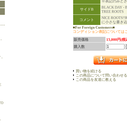
※表記のみと
BLACK DAY - 
サイドB
TREE ROOTS
NICE ROOTS
コメント
に小さな書き
■For Foreign Customers■
コンディション表記については
-
販売価格
15,000円(税
購入数
 -
買い物を続ける
この商品について問い合わせ
この商品を友達に教える
E
TO
Y