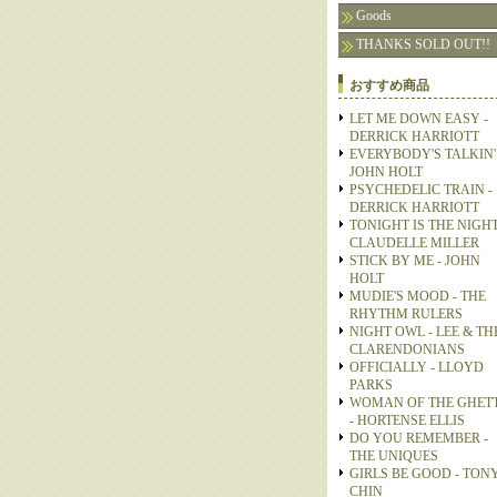
Goods
THANKS SOLD OUT!!
おすすめ商品
LET ME DOWN EASY -
DERRICK HARRIOTT
EVERYBODY'S TALKIN' 
JOHN HOLT
PSYCHEDELIC TRAIN -
DERRICK HARRIOTT
TONIGHT IS THE NIGHT
CLAUDELLE MILLER
STICK BY ME - JOHN
HOLT
MUDIE'S MOOD - THE
RHYTHM RULERS
NIGHT OWL - LEE & TH
CLARENDONIANS
OFFICIALLY - LLOYD
PARKS
WOMAN OF THE GHET
- HORTENSE ELLIS
DO YOU REMEMBER -
THE UNIQUES
GIRLS BE GOOD - TON
CHIN