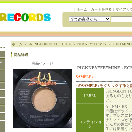
｜
ホーム
｜
カートを見る
｜
マイアカ
ホーム
＞
SKENGDON DEAD STOCK
＞
PICKNEY"FE"MINE - ECHO MINO
商品詳細
al
商品イメージ
PICKNEY"FE"MINE - E
SAMPLE♪
-----------------------------------------------
↑のSAMPLE♪をクリックする
SKENGDON
LEBEL
あるものもあ
い。
A：NM～EX-
※盤はデッド
す。プレスに
チリノイズが
コンディショ
とんどの盤に
ン
生には影響な