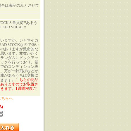
の場合は表記のみとさせて
TOCK大量入荷!!あるう
KED VOCAL!!
ていますが、ジャマイカ
AD STOCKなので薄い
ものありますが致命的な
と思います。枚数がたく
、ランダムにピックアッ
ェックを行っており、基
目でのコンディション表
す。万が一針飛びなどが
在庫があるうちは交換に
頂きます。
こちらの商品
がありますのでお取置き
きます。1週間程度ご
こちらへ
込)