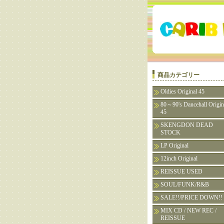
商品カテゴリー
Oldies Original 45
80～90's Dancehall Origin
45
SKENGDON DEAD
STOCK
LP Original
12inch Original
REISSUE USED
SOUL/FUNK/R&B
SALE!!/PRICE DOWN!!
MIX CD / NEW REC /
REISSUE