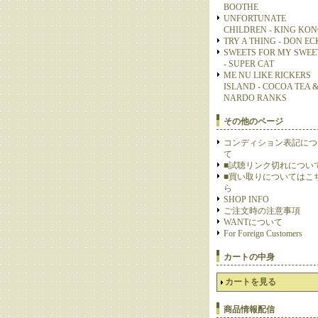
BOOTHE
UNFORTUNATE
CHILDREN - KING KO
TRY A THING - DON E
SWEETS FOR MY SWEE
- SUPER CAT
ME NU LIKE RICKERS
ISLAND - COCOA TEA 
NARDO RANKS
その他のページ
コンディション表記につ
て
■試聴リンク切れについ
■買い取りについてはこ
ら
SHOP INFO
ご注文時の注意事項
WANTについて
For Foreign Customers
カートの中身
カートを見る
商品情報配信