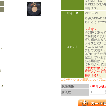
B：NM～EX-
※VERSION
頂きます。
サイドB
VERSION
奇跡のDEAD S
ちにどうぞ!!WIC
＜注意＞
全部軽く洗っ
-
で発掘されたDE
擦り傷がある
ノイズはない
コメント
さんあるため
 -
プして試聴チ
本的には見た
記にしていま
ある場合は、
て対応させて
は枚数に限り
E
不可とさせて頂
精算下さい。
コンディション表記については
TO
販売価格
2,800円(税
購入数
Y