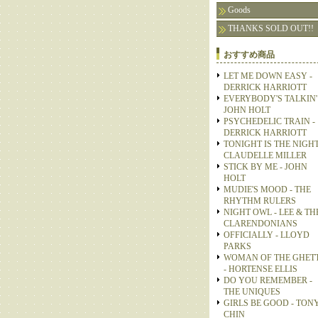
Goods
THANKS SOLD OUT!!
おすすめ商品
LET ME DOWN EASY -
DERRICK HARRIOTT
EVERYBODY'S TALKIN' 
JOHN HOLT
PSYCHEDELIC TRAIN -
DERRICK HARRIOTT
TONIGHT IS THE NIGHT
CLAUDELLE MILLER
STICK BY ME - JOHN
HOLT
MUDIE'S MOOD - THE
RHYTHM RULERS
NIGHT OWL - LEE & TH
CLARENDONIANS
OFFICIALLY - LLOYD
PARKS
WOMAN OF THE GHET
- HORTENSE ELLIS
DO YOU REMEMBER -
THE UNIQUES
GIRLS BE GOOD - TON
CHIN