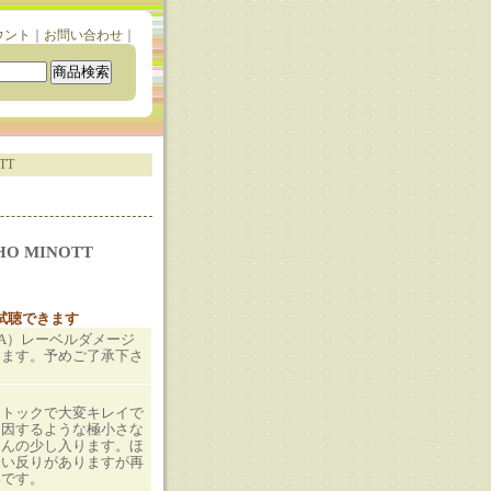
ウント
｜
お問い合わせ
｜
TT
CHO MINOTT
と試聴できます
（JA）レーベルダメージ
ります。予めご了承下さ
ストックで大変キレイで
起因するような極小さな
ほんの少し入ります。ほ
軽い反りがありますが再
いです。