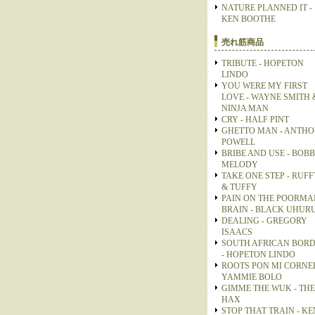
NATURE PLANNED IT -
KEN BOOTHE
売れ筋商品
TRIBUTE - HOPETON
LINDO
YOU WERE MY FIRST
LOVE - WAYNE SMITH 
NINJA MAN
CRY - HALF PINT
GHETTO MAN - ANTH
POWELL
BRIBE AND USE - BOB
MELODY
TAKE ONE STEP - RUFF
& TUFFY
PAIN ON THE POORMA
BRAIN - BLACK UHUR
DEALING - GREGORY
ISAACS
SOUTH AFRICAN BOR
- HOPETON LINDO
ROOTS PON MI CORNER
YAMMIE BOLO
GIMME THE WUK - THE
HAX
STOP THAT TRAIN - KE