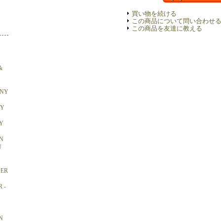
買い物を続ける
この商品について問い合わせ
この商品を友達に教える
&
ONY
BY
Y
N
U
DER
 -
N