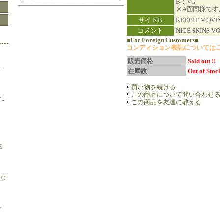
B：VG
※A面同様です
サイドB
KEEP IT MOVI
コメント
NICE SKINS VO
■For Foreign Customers■
コンディション表記については
販売価格
Sold out !!
-
在庫数
Out of Stock
買い物を続ける
この商品について問い合わせ
 -
この商品を友達に教える
E
TO
Y