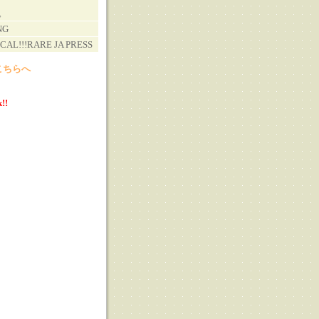
。
NG
CAL!!!RARE JA PRESS
こちらへ
!!
る