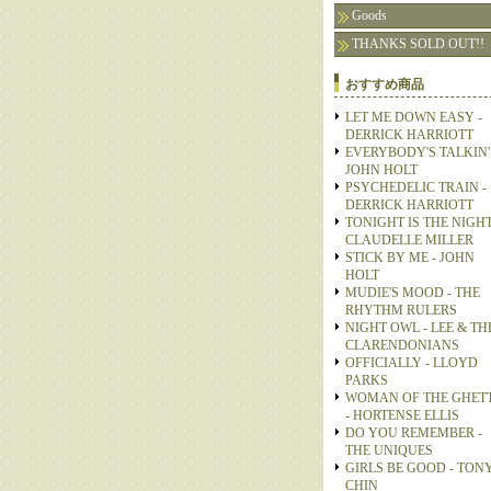
Goods
THANKS SOLD OUT!!
おすすめ商品
LET ME DOWN EASY -
DERRICK HARRIOTT
EVERYBODY'S TALKIN' 
JOHN HOLT
PSYCHEDELIC TRAIN -
DERRICK HARRIOTT
TONIGHT IS THE NIGHT
CLAUDELLE MILLER
STICK BY ME - JOHN
HOLT
MUDIE'S MOOD - THE
RHYTHM RULERS
NIGHT OWL - LEE & TH
CLARENDONIANS
OFFICIALLY - LLOYD
PARKS
WOMAN OF THE GHET
- HORTENSE ELLIS
DO YOU REMEMBER -
THE UNIQUES
GIRLS BE GOOD - TON
CHIN