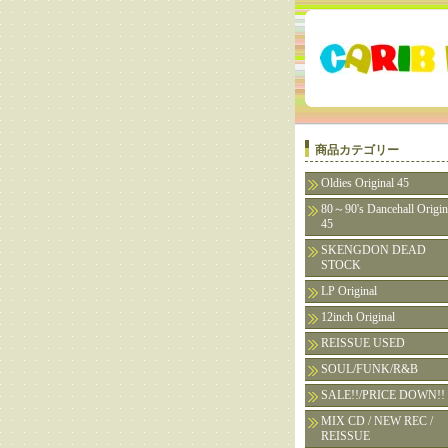
商品カテゴリー
Oldies Original 45
80～90's Dancehall Origin
45
SKENGDON DEAD
STOCK
LP Original
12inch Original
REISSUE USED
SOUL/FUNK/R&B
SALE!!/PRICE DOWN!!
MIX CD / NEW REC /
REISSUE