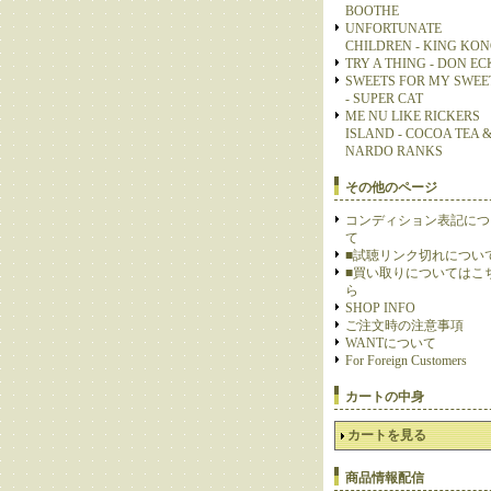
BOOTHE
UNFORTUNATE
CHILDREN - KING KO
TRY A THING - DON E
SWEETS FOR MY SWEE
- SUPER CAT
ME NU LIKE RICKERS
ISLAND - COCOA TEA 
NARDO RANKS
その他のページ
コンディション表記につ
て
■試聴リンク切れについ
■買い取りについてはこ
ら
SHOP INFO
ご注文時の注意事項
WANTについて
For Foreign Customers
カートの中身
カートを見る
商品情報配信