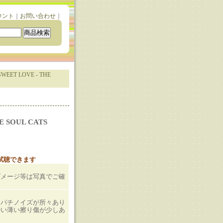
ウント
｜
お問い合わせ
｜
WEET LOVE - THE
E SOUL CATS
と試聴できます
ダメージ等は写真でご確
、パチノイズが所々あり
かい薄い擦り傷が少しあ