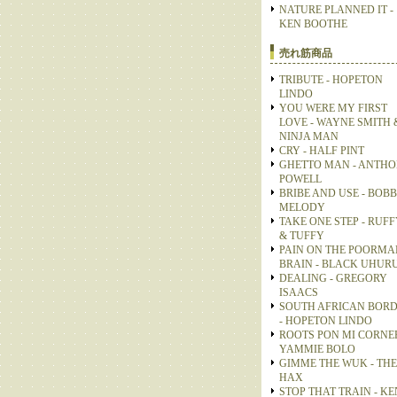
NATURE PLANNED IT -
KEN BOOTHE
売れ筋商品
TRIBUTE - HOPETON
LINDO
YOU WERE MY FIRST
LOVE - WAYNE SMITH 
NINJA MAN
CRY - HALF PINT
GHETTO MAN - ANTH
POWELL
BRIBE AND USE - BOB
MELODY
TAKE ONE STEP - RUFF
& TUFFY
PAIN ON THE POORMA
BRAIN - BLACK UHUR
DEALING - GREGORY
ISAACS
SOUTH AFRICAN BOR
- HOPETON LINDO
ROOTS PON MI CORNER
YAMMIE BOLO
GIMME THE WUK - THE
HAX
STOP THAT TRAIN - KE